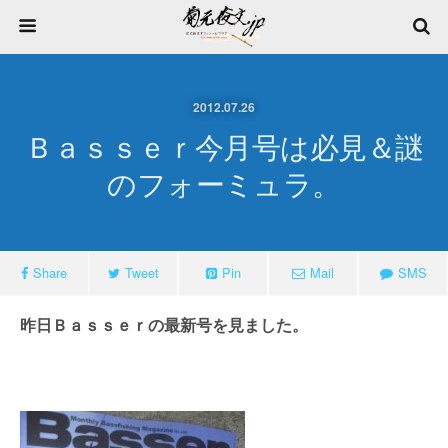
2012.07.26
Ｂａｓｓｅｒ今月号は必見＆謎
のフォーミュラ。
Share
Tweet
Pin
Mail
SMS
昨日Ｂａｓｓｅｒの最新号を見ました。