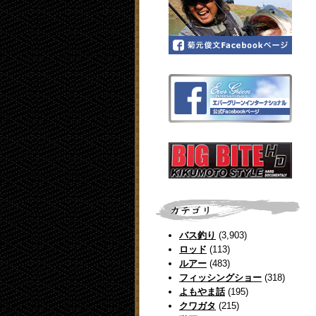
バス釣り
(3,903)
ロッド
(113)
ルアー
(483)
フィッシングショー
(318)
よもやま話
(195)
クワガタ
(215)