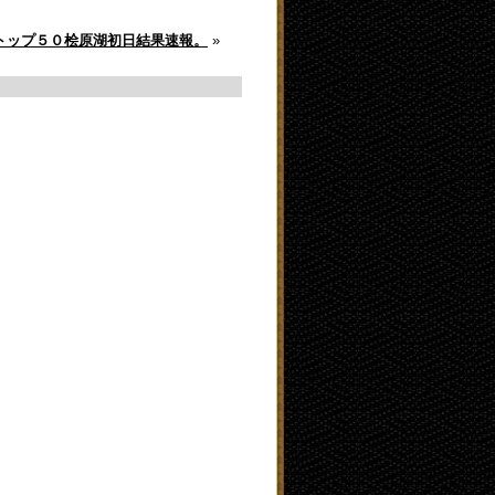
トップ５０桧原湖初日結果速報。
»