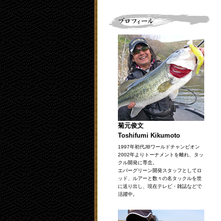
菊元俊文
Toshifumi Kikumoto
1997年初代JBワールドチャンピオン
2002年よりトーナメントを離れ、タッ
クル開発に専念。
エバーグリーン開発スタッフとしてロ
ッド、ルアーと数々の名タックルを世
に送り出し、現在テレビ・雑誌などで
活躍中。