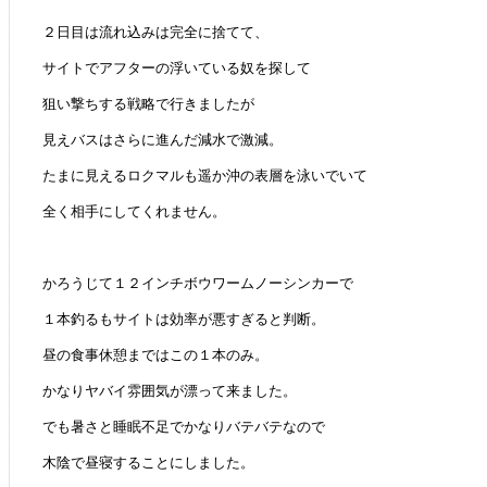
２日目は流れ込みは完全に捨てて、
サイトでアフターの浮いている奴を探して
狙い撃ちする戦略で行きましたが
見えバスはさらに進んだ減水で激減。
たまに見えるロクマルも遥か沖の表層を泳いでいて
全く相手にしてくれません。
かろうじて１２インチボウワームノーシンカーで
１本釣るもサイトは効率が悪すぎると判断。
昼の食事休憩まではこの１本のみ。
かなりヤバイ雰囲気が漂って来ました。
でも暑さと睡眠不足でかなりバテバテなので
木陰で昼寝することにしました。