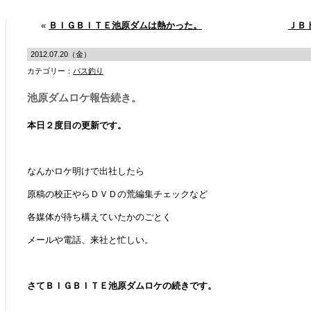
«
ＢＩＧＢＩＴＥ池原ダムは熱かった。
ＪＢ
2012.07.20（金）
カテゴリー：
バス釣り
池原ダムロケ報告続き。
本日２度目の更新です。
なんかロケ明けで出社したら
原稿の校正やらＤＶＤの荒編集チェックなど
各媒体が待ち構えていたかのごとく
メールや電話、来社と忙しい。
さてＢＩＧＢＩＴＥ池原ダムロケの続きです。