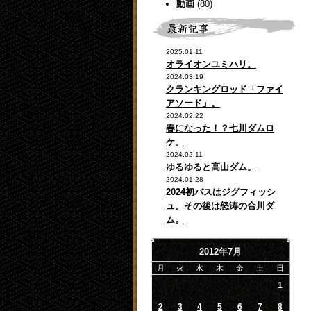
動画
(80)
2025.01.11
オライオンユミハリ。
2024.03.19
クランキングロッド「ファイ
アソード」。
2024.02.22
春になった！？七川ダムロ
ケ。
2024.02.11
ゆるゆると高山ダム。
2024.01.28
2024初バスはジグフィッシ
ュ。その後は怒涛の合川ダ
ム。
2012年7月
月
火
水
木
金
土
日
1
2
3
4
5
6
7
8