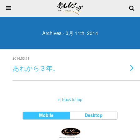
Archives › 3月 11th, 2014
2014.03.11
あれから３年。
Back to top
Mobile
Desktop