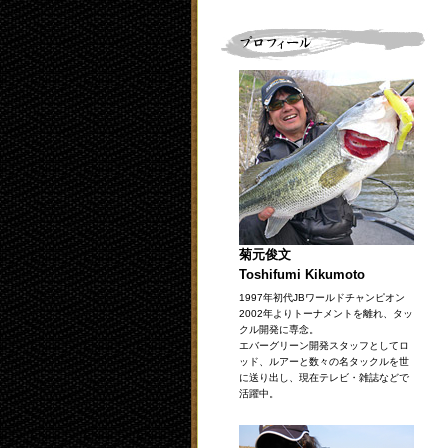
菊元俊文
Toshifumi Kikumoto
1997年初代JBワールドチャンピオン
2002年よりトーナメントを離れ、タッ
クル開発に専念。
エバーグリーン開発スタッフとしてロ
ッド、ルアーと数々の名タックルを世
に送り出し、現在テレビ・雑誌などで
活躍中。