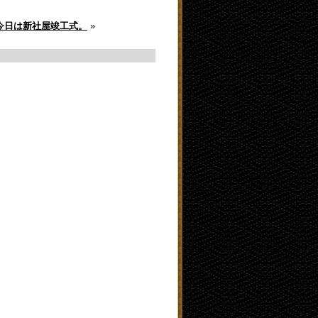
今日は新社屋竣工式。
»