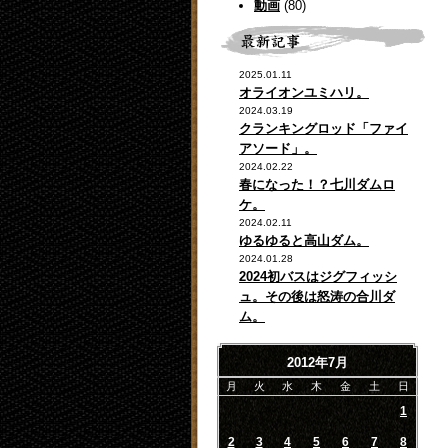
動画
(80)
2025.01.11
オライオンユミハリ。
2024.03.19
クランキングロッド「ファイ
アソード」。
2024.02.22
春になった！？七川ダムロ
ケ。
2024.02.11
ゆるゆると高山ダム。
2024.01.28
2024初バスはジグフィッシ
ュ。その後は怒涛の合川ダ
ム。
2012年7月
月
火
水
木
金
土
日
1
2
3
4
5
6
7
8