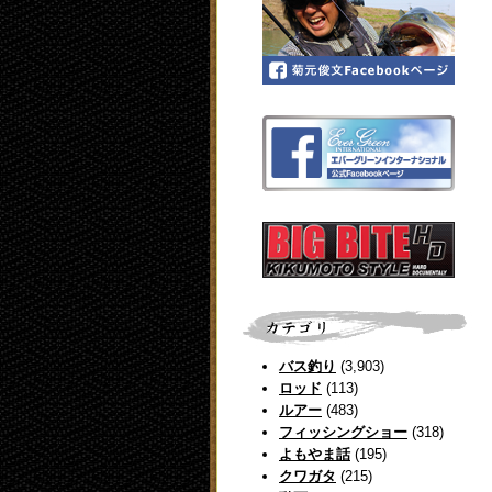
バス釣り
(3,903)
ロッド
(113)
ルアー
(483)
フィッシングショー
(318)
よもやま話
(195)
クワガタ
(215)