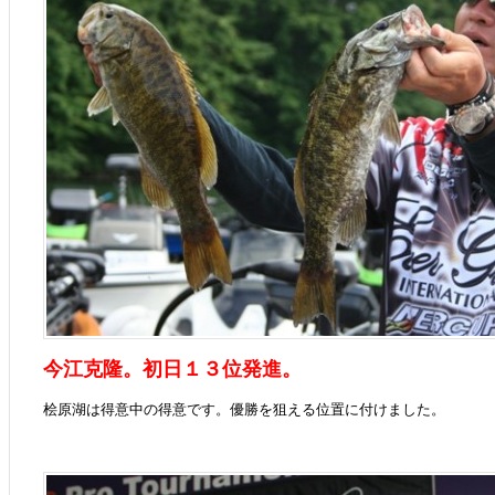
今江克隆。初日１３位発進。
桧原湖は得意中の得意です。優勝を狙える位置に付けました。