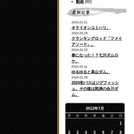
動画
(80)
2025.01.11
オライオンユミハリ。
2024.03.19
クランキングロッド「ファイ
アソード」。
2024.02.22
春になった！？七川ダムロ
ケ。
2024.02.11
ゆるゆると高山ダム。
2024.01.28
2024初バスはジグフィッシ
ュ。その後は怒涛の合川ダ
ム。
2012年7月
月
火
水
木
金
土
日
1
2
3
4
5
6
7
8