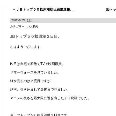
«
ＪＢトップ５０桧原湖初日結果速報。
JBト
2012.07.21（土）
カテゴリー：
バス釣り
JBトップ５０桧原湖２日目。
おはようございます。
昨日は自宅で家族でTVで映画鑑賞。
サマーウォーズを見ていました。
確か見るのは２度目ですが
結構、引き込まれて最後まで見ました。
アニメの良さを最大限に引き出したイイ映画でした。
今日はトップ５０桧原湖戦２日目です。