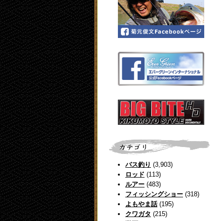
バス釣り
(3,903)
ロッド
(113)
ルアー
(483)
フィッシングショー
(318)
よもやま話
(195)
クワガタ
(215)