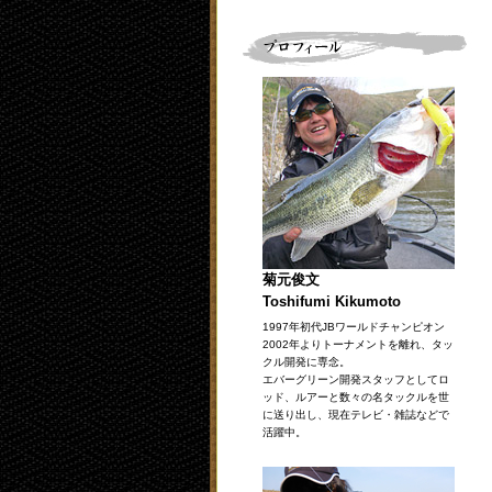
菊元俊文
Toshifumi Kikumoto
1997年初代JBワールドチャンピオン
2002年よりトーナメントを離れ、タッ
クル開発に専念。
エバーグリーン開発スタッフとしてロ
ッド、ルアーと数々の名タックルを世
に送り出し、現在テレビ・雑誌などで
活躍中。