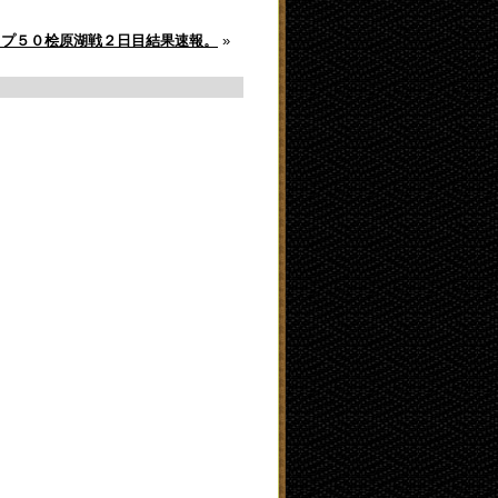
ップ５０桧原湖戦２日目結果速報。
»