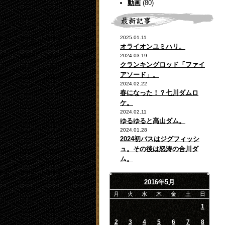
動画
(80)
2025.01.11
オライオンユミハリ。
2024.03.19
クランキングロッド「ファイ
アソード」。
2024.02.22
春になった！？七川ダムロ
ケ。
2024.02.11
ゆるゆると高山ダム。
2024.01.28
2024初バスはジグフィッシ
ュ。その後は怒涛の合川ダ
ム。
2016年5月
月
火
水
木
金
土
日
1
2
3
4
5
6
7
8