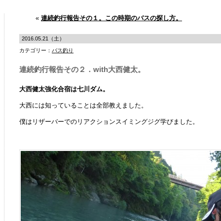
«
連続釣行報告その１。この時期のバスの探し方。
2016.05.21（土）
カテゴリー：
バス釣り
連続釣行報告その２．with大西健太。
大西健太強化合宿は七川ダム。
大西には知っていることは全部教えました。
僕はリザーバーでのリアクションスイミングジグ学びました。