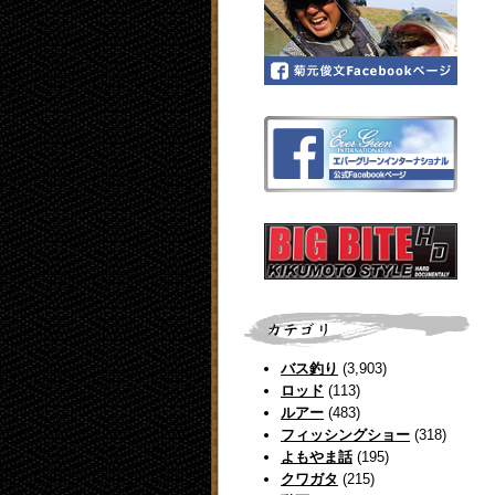
バス釣り
(3,903)
ロッド
(113)
ルアー
(483)
フィッシングショー
(318)
よもやま話
(195)
クワガタ
(215)