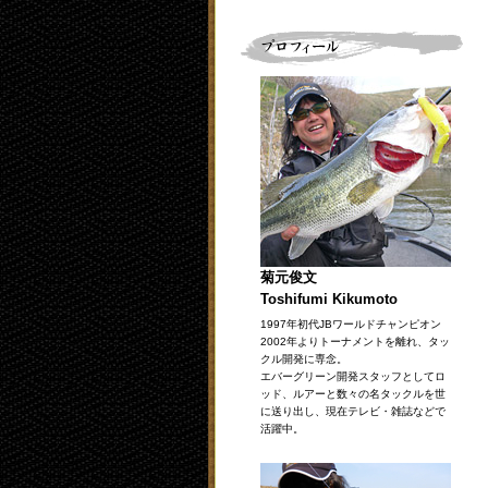
菊元俊文
Toshifumi Kikumoto
1997年初代JBワールドチャンピオン
2002年よりトーナメントを離れ、タッ
クル開発に専念。
エバーグリーン開発スタッフとしてロ
ッド、ルアーと数々の名タックルを世
に送り出し、現在テレビ・雑誌などで
活躍中。