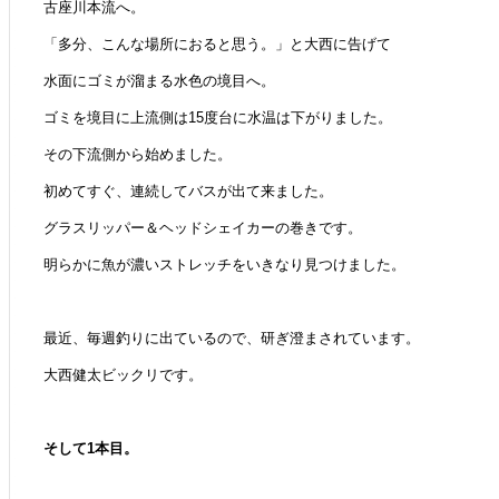
古座川本流へ。
「多分、こんな場所におると思う。」と大西に告げて
水面にゴミが溜まる水色の境目へ。
ゴミを境目に上流側は15度台に水温は下がりました。
その下流側から始めました。
初めてすぐ、連続してバスが出て来ました。
グラスリッパー＆ヘッドシェイカーの巻きです。
明らかに魚が濃いストレッチをいきなり見つけました。
最近、毎週釣りに出ているので、研ぎ澄まされています。
大西健太ビックリです。
そして1本目。