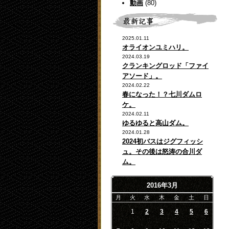
動画
(80)
2025.01.11
オライオンユミハリ。
2024.03.19
クランキングロッド「ファイ
アソード」。
2024.02.22
春になった！？七川ダムロ
ケ。
2024.02.11
ゆるゆると高山ダム。
2024.01.28
2024初バスはジグフィッシ
ュ。その後は怒涛の合川ダ
ム。
2016年3月
月
火
水
木
金
土
日
1
2
3
4
5
6