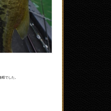
激暇でした。
。