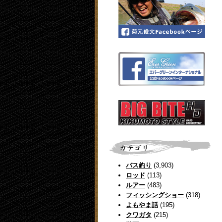
バス釣り
(3,903)
ロッド
(113)
ルアー
(483)
フィッシングショー
(318)
よもやま話
(195)
クワガタ
(215)