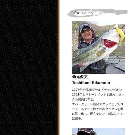
菊元俊文
Toshifumi Kikumoto
1997年初代JBワールドチャンピオン
2002年よりトーナメントを離れ、タッ
クル開発に専念。
エバーグリーン開発スタッフとしてロ
ッド、ルアーと数々の名タックルを世
に送り出し、現在テレビ・雑誌などで
活躍中。