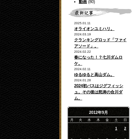
動画
(80)
2025.01.11
オライオンユミハリ。
2024.03.19
クランキングロッド「ファイ
アソード」。
2024.02.22
春になった！？七川ダムロ
ケ。
2024.02.11
ゆるゆると高山ダム。
2024.01.28
2024初バスはジグフィッシ
ュ。その後は怒涛の合川ダ
ム。
2012年9月
月
火
水
木
金
土
日
1
2