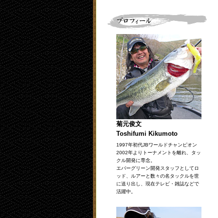
菊元俊文
Toshifumi Kikumoto
1997年初代JBワールドチャンピオン
2002年よりトーナメントを離れ、タッ
クル開発に専念。
エバーグリーン開発スタッフとしてロ
ッド、ルアーと数々の名タックルを世
に送り出し、現在テレビ・雑誌などで
活躍中。