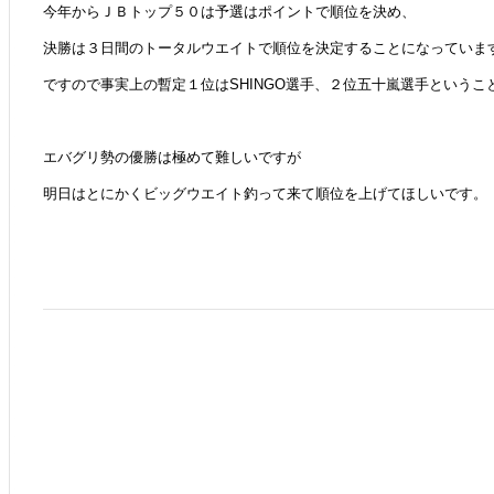
今年からＪＢトップ５０は予選はポイントで順位を決め、
決勝は３日間のトータルウエイトで順位を決定することになっていま
ですので事実上の暫定１位はSHINGO選手、２位五十嵐選手というこ
エバグリ勢の優勝は極めて難しいですが
明日はとにかくビッグウエイト釣って来て順位を上げてほしいです。