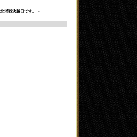
０北浦戦決勝日です。
»