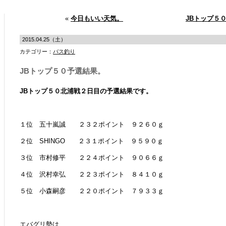
«
今日もいい天気。
JBトップ５
2015.04.25（土）
カテゴリー：
バス釣り
JBトップ５０予選結果。
JBトップ５０北浦戦２日目の予選結果です。
１位 五十嵐誠 ２３２ポイント ９２６０ｇ
２位 SHINGO ２３１ポイント ９５９０ｇ
３位 市村修平 ２２４ポイント ９０６６ｇ
４位 沢村幸弘 ２２３ポイント ８４１０ｇ
５位 小森嗣彦 ２２０ポイント ７９３３ｇ
エバグリ勢は、