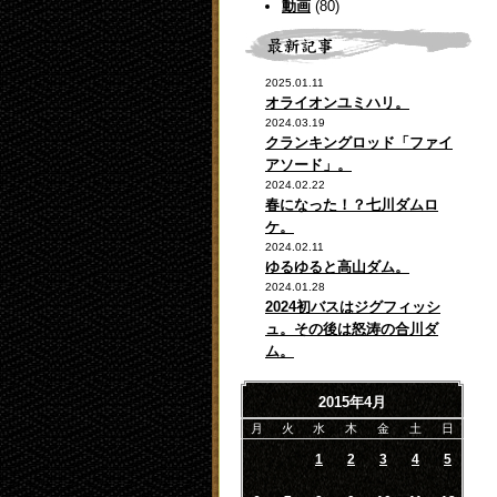
動画
(80)
2025.01.11
オライオンユミハリ。
2024.03.19
クランキングロッド「ファイ
アソード」。
2024.02.22
春になった！？七川ダムロ
ケ。
2024.02.11
ゆるゆると高山ダム。
2024.01.28
2024初バスはジグフィッシ
ュ。その後は怒涛の合川ダ
ム。
2015年4月
月
火
水
木
金
土
日
1
2
3
4
5