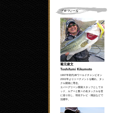
菊元俊文
Toshifumi Kikumoto
1997年初代JBワールドチャンピオン
2002年よりトーナメントを離れ、タッ
クル開発に専念。
エバーグリーン開発スタッフとしてロ
ッド、ルアーと数々の名タックルを世
に送り出し、現在テレビ・雑誌などで
活躍中。