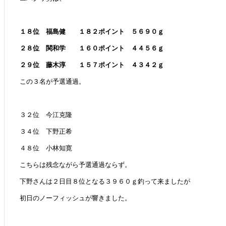
１８位 福島健 １８２ポイント ５６９０ｇ
２８位 関和学 １６０ポイント ４４５６ｇ
２９位 藤木淳 １５７ポイント ４３４２ｇ
この３名が予選通過。
３２位 今江克隆
３４位 下野正希
４８位 小林知寛
こちらは残念ながら予選通過ならず。
下野さんは２日目８位となる３９６０ｇ釣って来ましたが
初日のノーフィッシュが響きました。