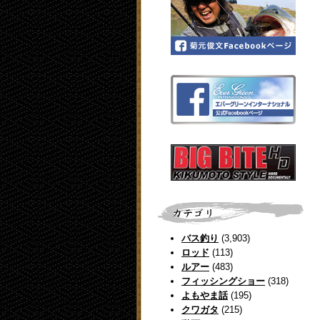
バス釣り
(3,903)
ロッド
(113)
ルアー
(483)
フィッシングショー
(318)
よもやま話
(195)
クワガタ
(215)