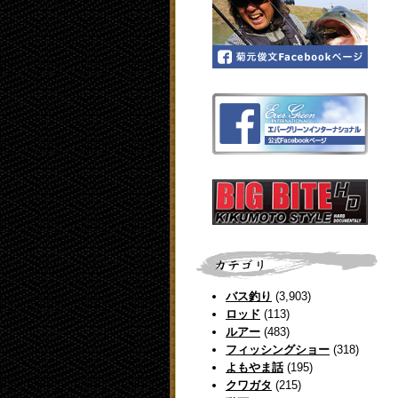
バス釣り
(3,903)
ロッド
(113)
ルアー
(483)
フィッシングショー
(318)
よもやま話
(195)
クワガタ
(215)