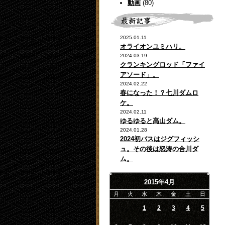
動画
(80)
2025.01.11
オライオンユミハリ。
2024.03.19
クランキングロッド「ファイ
アソード」。
2024.02.22
春になった！？七川ダムロ
ケ。
2024.02.11
ゆるゆると高山ダム。
2024.01.28
2024初バスはジグフィッシ
ュ。その後は怒涛の合川ダ
ム。
2015年4月
月
火
水
木
金
土
日
1
2
3
4
5