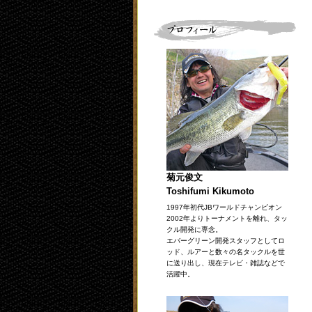
菊元俊文
Toshifumi Kikumoto
1997年初代JBワールドチャンピオン
2002年よりトーナメントを離れ、タッ
クル開発に専念。
エバーグリーン開発スタッフとしてロ
ッド、ルアーと数々の名タックルを世
に送り出し、現在テレビ・雑誌などで
活躍中。