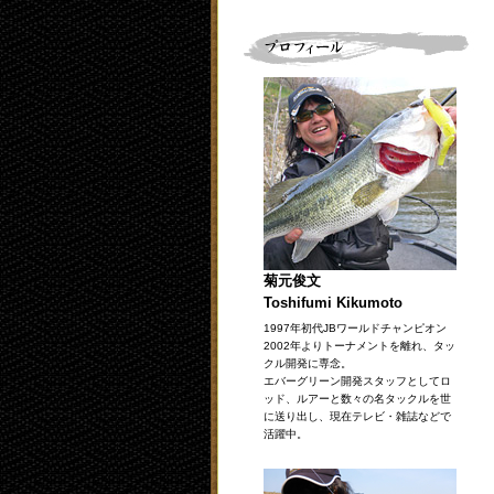
菊元俊文
Toshifumi Kikumoto
1997年初代JBワールドチャンピオン
2002年よりトーナメントを離れ、タッ
クル開発に専念。
エバーグリーン開発スタッフとしてロ
ッド、ルアーと数々の名タックルを世
に送り出し、現在テレビ・雑誌などで
活躍中。