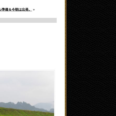
ル準備＆今朝は出発。
»