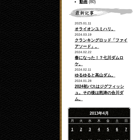
動画
(80)
2025.01.11
オライオンユミハリ。
2024.03.19
クランキングロッド「ファイ
アソード」。
2024.02.22
春になった！？七川ダムロ
ケ。
2024.02.11
ゆるゆると高山ダム。
2024.01.28
2024初バスはジグフィッシ
ュ。その後は怒涛の合川ダ
ム。
2013年4月
月
火
水
木
金
土
日
1
2
3
4
5
6
7