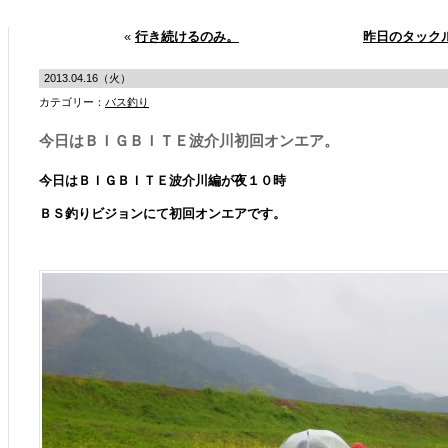
«
行き続けるのみ。
昨日のタック
2013.04.16（火）
カテゴリー：
バス釣り
今日はＢＩＧＢＩＴＥ波介川初回オンエア。
今日はＢＩＧＢＩＴＥ波介川編が夜１０時
ＢＳ釣りビジョンにて初回オンエアです。