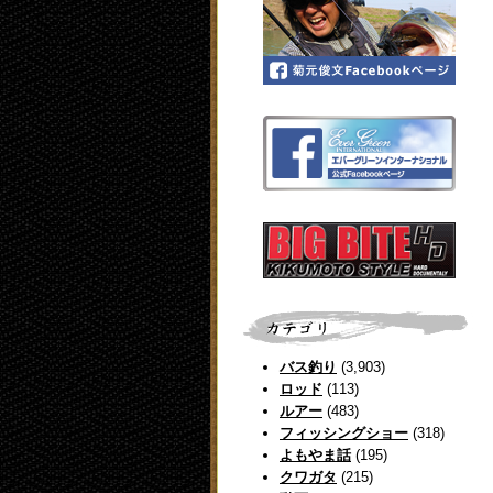
バス釣り
(3,903)
ロッド
(113)
ルアー
(483)
フィッシングショー
(318)
よもやま話
(195)
クワガタ
(215)