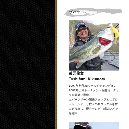
菊元俊文
Toshifumi Kikumoto
1997年初代JBワールドチャンピオン
2002年よりトーナメントを離れ、タッ
クル開発に専念。
エバーグリーン開発スタッフとしてロ
ッド、ルアーと数々の名タックルを世
に送り出し、現在テレビ・雑誌などで
活躍中。