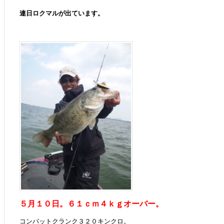
連日ロクマルが出ています。
５月１０日。６１ｃｍ４ｋｇオーバー。
コンバットクランク３２０キンクロ。