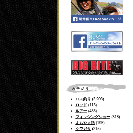
バス釣り
(3,903)
ロッド
(113)
ルアー
(483)
フィッシングショー
(318)
よもやま話
(195)
クワガタ
(215)