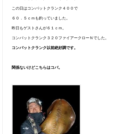
この日はコンバットクランク４００で
６０．５ｃｍも釣っていました。
昨日もゲストさんが６１ｃｍ。
コンバットクランク３２０ファイアークローＮでした。
コンバットクランク以前絶好調です。
関係ないけどこちらはコバ。