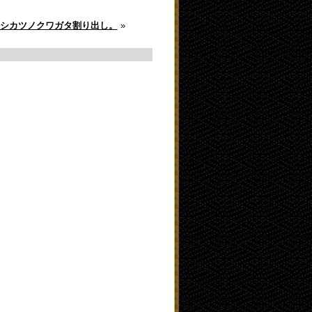
シカツノクワガタ割り出し。
»