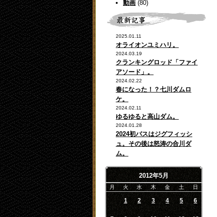
動画
(80)
2025.01.11
オライオンユミハリ。
2024.03.19
クランキングロッド「ファイ
アソード」。
2024.02.22
春になった！？七川ダムロ
ケ。
2024.02.11
ゆるゆると高山ダム。
2024.01.28
2024初バスはジグフィッシ
ュ。その後は怒涛の合川ダ
ム。
2012年5月
月
火
水
木
金
土
日
1
2
3
4
5
6