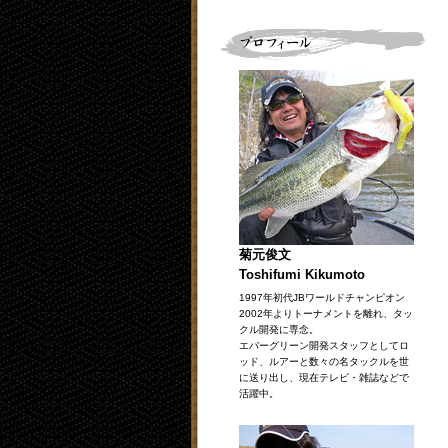
菊元俊文
Toshifumi Kikumoto
1997年初代JBワールドチャンピオン
2002年よりトーナメントを離れ、タッ
クル開発に専念。
エバーグリーン開発スタッフとしてロ
ッド、ルアーと数々の名タックルを世
に送り出し、現在テレビ・雑誌などで
活躍中。