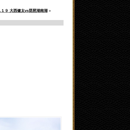
Vol.１９ 大西健太vs琵琶湖南湖
»