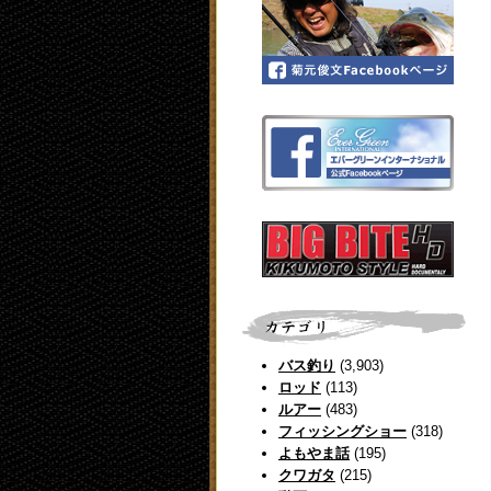
バス釣り
(3,903)
ロッド
(113)
ルアー
(483)
フィッシングショー
(318)
よもやま話
(195)
クワガタ
(215)