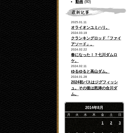
動画
(80)
2025.01.11
オライオンユミハリ。
2024.03.19
クランキングロッド「ファイ
アソード」。
2024.02.22
春になった！？七川ダムロ
ケ。
2024.02.11
ゆるゆると高山ダム。
2024.01.28
2024初バスはジグフィッシ
ュ。その後は怒涛の合川ダ
ム。
2014年8月
月
火
水
木
金
土
日
1
2
3