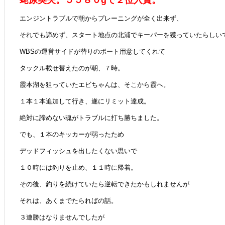
蛯原英夫。５５８０gで２位入賞。
エンジントラブルで朝からプレーニングが全く出来ず、
それでも諦めず、スタート地点の北浦でキーパーを獲っていたらしい
WBSの運営サイドが替りのボート用意してくれて
タックル載せ替えたのが朝、７時。
霞本湖を狙っていたエビちゃんは、そこから霞へ。
１本１本追加して行き、遂にリミット達成。
絶対に諦めない魂がトラブルに打ち勝ちました。
でも、１本のキッカーが弱ったため
デッドフィッシュを出したくない思いで
１０時には釣りを止め、１１時に帰着。
その後、釣りを続けていたら逆転できたかもしれませんが
それは、あくまでたらればの話。
３連勝はなりませんでしたが