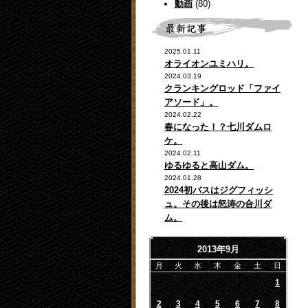
動画
(80)
2025.01.11
オライオンユミハリ。
2024.03.19
クランキングロッド「ファイ
アソード」。
2024.02.22
春になった！？七川ダムロ
ケ。
2024.02.11
ゆるゆると高山ダム。
2024.01.28
2024初バスはジグフィッシ
ュ。その後は怒涛の合川ダ
ム。
2013年9月
月
火
水
木
金
土
日
1
2
3
4
5
6
7
8