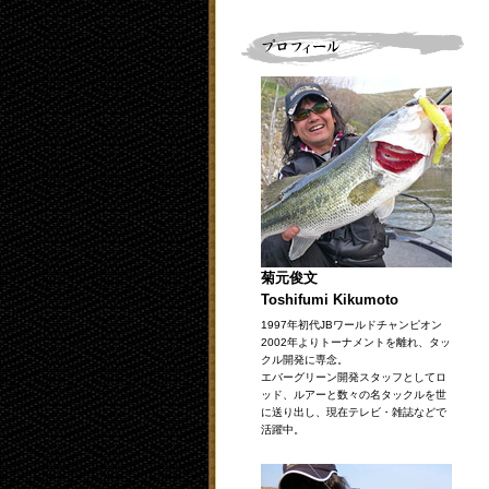
菊元俊文
Toshifumi Kikumoto
1997年初代JBワールドチャンピオン
2002年よりトーナメントを離れ、タッ
クル開発に専念。
エバーグリーン開発スタッフとしてロ
ッド、ルアーと数々の名タックルを世
に送り出し、現在テレビ・雑誌などで
活躍中。