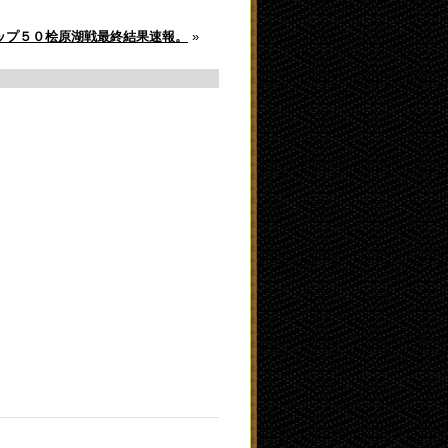
ップ５０桧原湖戦最終結果速報。
»