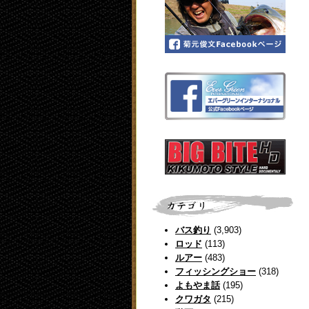
バス釣り
(3,903)
ロッド
(113)
ルアー
(483)
フィッシングショー
(318)
よもやま話
(195)
クワガタ
(215)