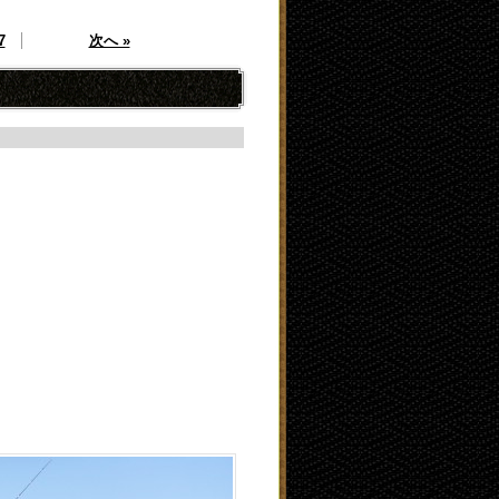
7
次へ »