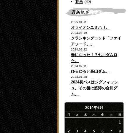
動画
(80)
2025.01.11
オライオンユミハリ。
2024.03.19
クランキングロッド「ファイ
アソード」。
2024.02.22
春になった！？七川ダムロ
ケ。
2024.02.11
ゆるゆると高山ダム。
2024.01.28
2024初バスはジグフィッシ
ュ。その後は怒涛の合川ダ
ム。
2014年6月
月
火
水
木
金
土
日
1
2
3
4
5
6
7
8