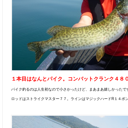
１本目はなんとパイク。コンバットクランク４８
パイク釣るのは人生初なので小さかったけど、まあまあ嬉しかったで
ロッドはストライクマスター７７。ラインはマジックハードR１４ポ