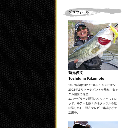
菊元俊文
Toshifumi Kikumoto
1997年初代JBワールドチャンピオン
2002年よりトーナメントを離れ、タッ
クル開発に専念。
エバーグリーン開発スタッフとしてロ
ッド、ルアーと数々の名タックルを世
に送り出し、現在テレビ・雑誌などで
活躍中。