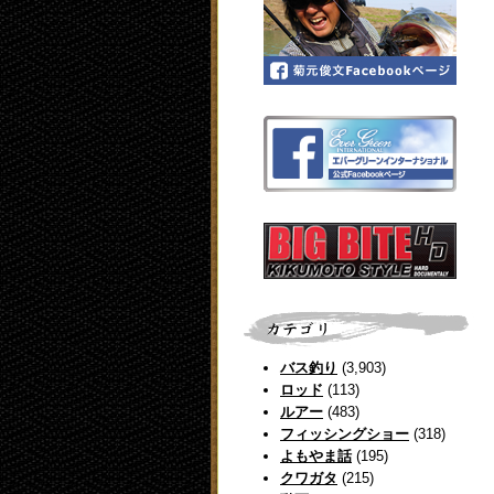
バス釣り
(3,903)
ロッド
(113)
ルアー
(483)
フィッシングショー
(318)
よもやま話
(195)
クワガタ
(215)