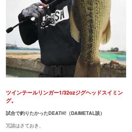
ツインテールリンガー1/32ozジグヘッドスイミン
グ。
試合で釣りたかったDEATH!（DAIMETAL談）
冗談はさておき、