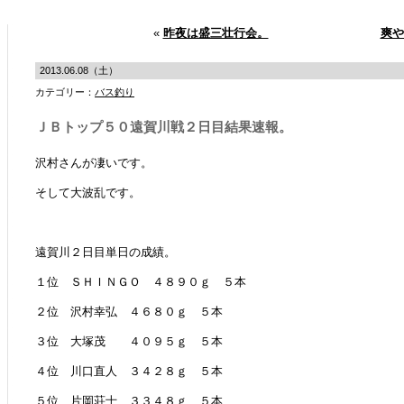
«
昨夜は盛三壮行会。
爽や
2013.06.08（土）
カテゴリー：
バス釣り
ＪＢトップ５０遠賀川戦２日目結果速報。
沢村さんが凄いです。
そして大波乱です。
遠賀川２日目単日の成績。
１位 ＳＨＩＮＧＯ ４８９０ｇ ５本
２位 沢村幸弘 ４６８０ｇ ５本
３位 大塚茂 ４０９５ｇ ５本
４位 川口直人 ３４２８ｇ ５本
５位 片岡荘士 ３３４８ｇ ５本