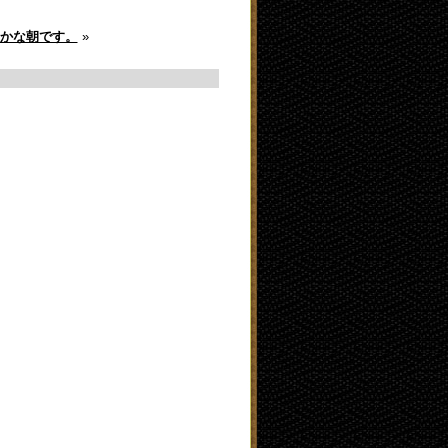
かな朝です。
»