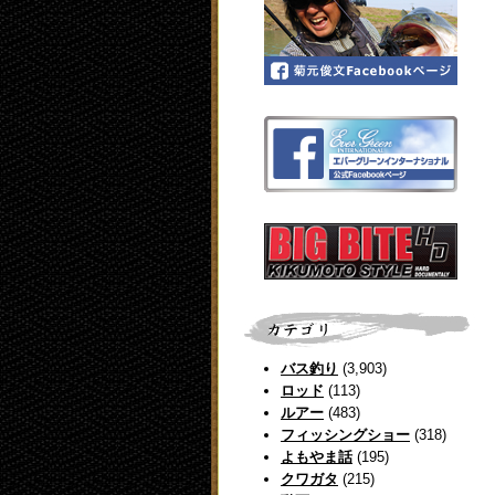
バス釣り
(3,903)
ロッド
(113)
ルアー
(483)
フィッシングショー
(318)
よもやま話
(195)
クワガタ
(215)