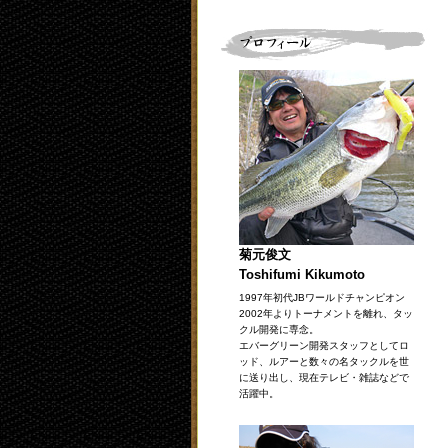
菊元俊文
Toshifumi Kikumoto
1997年初代JBワールドチャンピオン
2002年よりトーナメントを離れ、タッ
クル開発に専念。
エバーグリーン開発スタッフとしてロ
ッド、ルアーと数々の名タックルを世
に送り出し、現在テレビ・雑誌などで
活躍中。