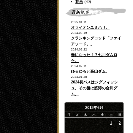
動画
(80)
2025.01.11
オライオンユミハリ。
2024.03.19
クランキングロッド「ファイ
アソード」。
2024.02.22
春になった！？七川ダムロ
ケ。
2024.02.11
ゆるゆると高山ダム。
2024.01.28
2024初バスはジグフィッシ
ュ。その後は怒涛の合川ダ
ム。
2013年6月
月
火
水
木
金
土
日
1
2