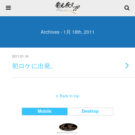
Archives › 1月 18th, 2011
2011.01.18
初ロケに出発。
Back to top
Mobile
Desktop