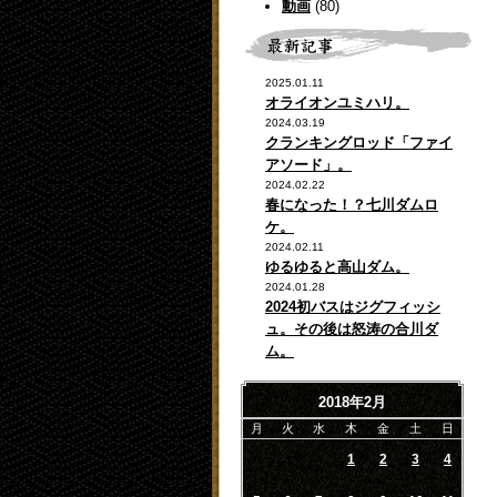
動画
(80)
2025.01.11
オライオンユミハリ。
2024.03.19
クランキングロッド「ファイ
アソード」。
2024.02.22
春になった！？七川ダムロ
ケ。
2024.02.11
ゆるゆると高山ダム。
2024.01.28
2024初バスはジグフィッシ
ュ。その後は怒涛の合川ダ
ム。
2018年2月
月
火
水
木
金
土
日
1
2
3
4