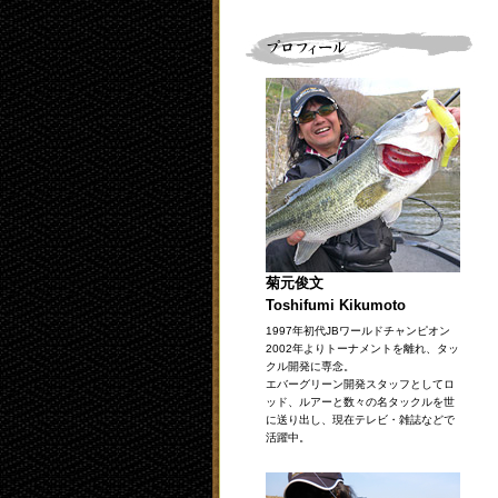
菊元俊文
Toshifumi Kikumoto
1997年初代JBワールドチャンピオン
2002年よりトーナメントを離れ、タッ
クル開発に専念。
エバーグリーン開発スタッフとしてロ
ッド、ルアーと数々の名タックルを世
に送り出し、現在テレビ・雑誌などで
活躍中。