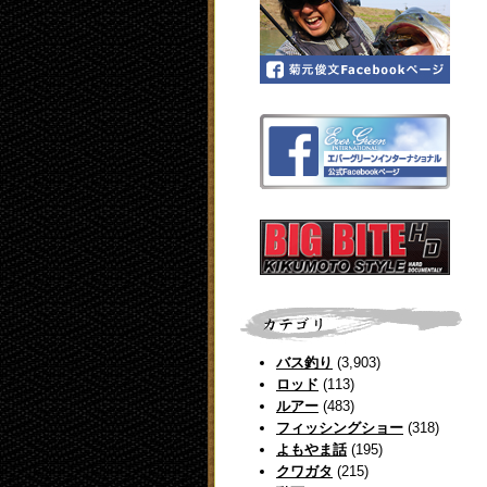
バス釣り
(3,903)
ロッド
(113)
ルアー
(483)
フィッシングショー
(318)
よもやま話
(195)
クワガタ
(215)