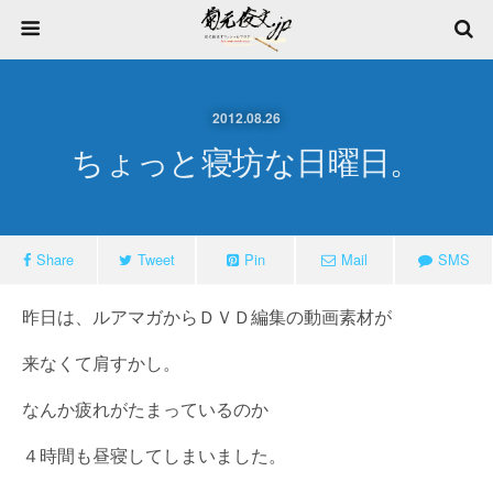
2012.08.26
ちょっと寝坊な日曜日。
Share
Tweet
Pin
Mail
SMS
昨日は、ルアマガからＤＶＤ編集の動画素材が
来なくて肩すかし。
なんか疲れがたまっているのか
４時間も昼寝してしまいました。