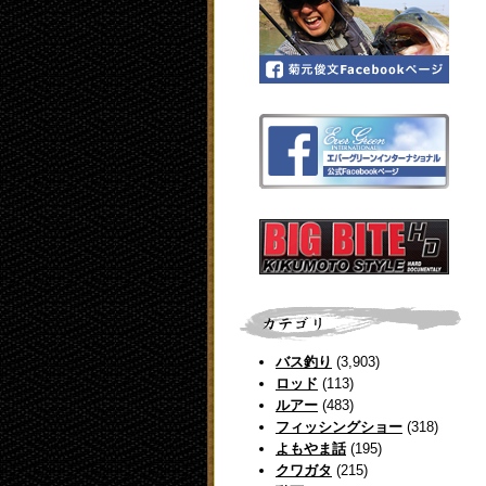
バス釣り
(3,903)
ロッド
(113)
ルアー
(483)
フィッシングショー
(318)
よもやま話
(195)
クワガタ
(215)