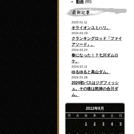
動画
(80)
2025.01.11
オライオンユミハリ。
2024.03.19
クランキングロッド「ファイ
アソード」。
2024.02.22
春になった！？七川ダムロ
ケ。
2024.02.11
ゆるゆると高山ダム。
2024.01.28
2024初バスはジグフィッシ
ュ。その後は怒涛の合川ダ
ム。
2012年8月
月
火
水
木
金
土
日
1
2
3
4
5