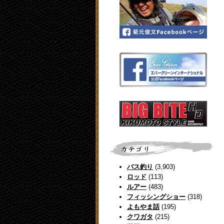
バス釣り
(3,903)
ロッド
(113)
ルアー
(483)
フィッシングショー
(318)
よもやま話
(195)
クワガタ
(215)