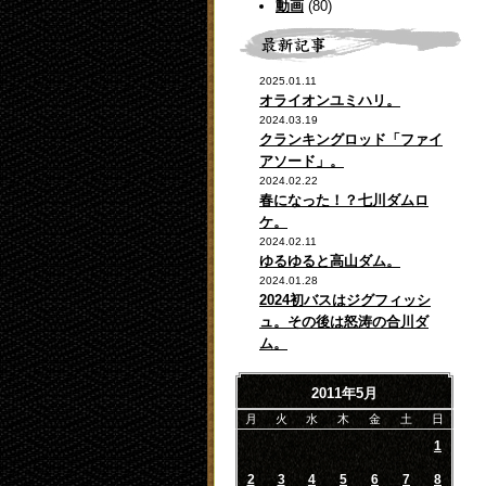
動画
(80)
2025.01.11
オライオンユミハリ。
2024.03.19
クランキングロッド「ファイ
アソード」。
2024.02.22
春になった！？七川ダムロ
ケ。
2024.02.11
ゆるゆると高山ダム。
2024.01.28
2024初バスはジグフィッシ
ュ。その後は怒涛の合川ダ
ム。
2011年5月
月
火
水
木
金
土
日
1
2
3
4
5
6
7
8