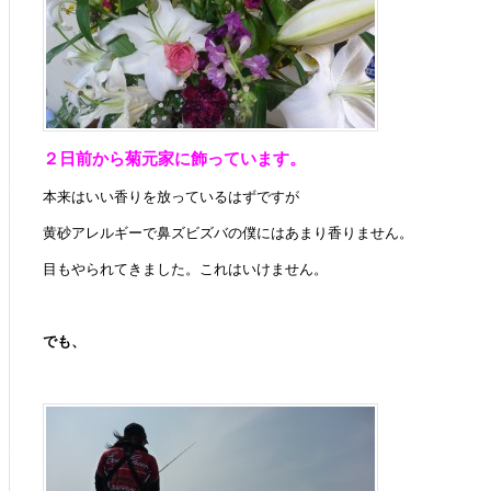
２
日
前
から菊元家に飾っています。
本
来
は
いい香りを放っているはずですが
黄砂アレルギーで鼻ズビズバの僕にはあまり香りません。
目もやられてきました。これはいけません。
でも、