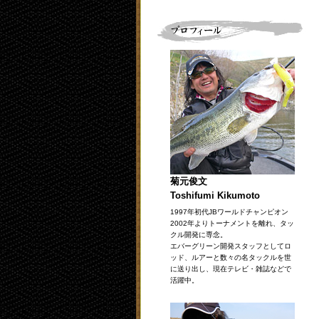
菊元俊文
Toshifumi Kikumoto
1997年初代JBワールドチャンピオン
2002年よりトーナメントを離れ、タッ
クル開発に専念。
エバーグリーン開発スタッフとしてロ
ッド、ルアーと数々の名タックルを世
に送り出し、現在テレビ・雑誌などで
活躍中。