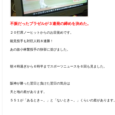
不
振
だったブラゼルが３連発の締めを決めた。
２
０
打
席ノーヒットからのお目覚めです。
能見投手も対巨人戦８連勝！
あの故小林繁投手の快挙に並びました。
朝４時過ぎから６時半までスポーツニュースを６回も見ました。
阪神が勝った翌日と負けた翌日の気分は
天と地の差があります。
５５１が「あるとき～。」と「ないとき～。」くらいの差があります