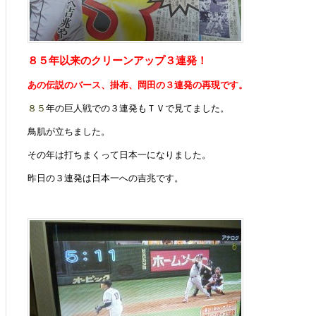
８
５
年
以来のクリーンアップ３連発！
あの
伝
説のバース、掛布、岡田の３連発の再現です。
８
５
年の巨人戦での３連発もＴＶで見てました。
鳥肌が立ちました。
その年は打ちまくって日本一になりました。
昨日の３連発は日本一への吉兆です。