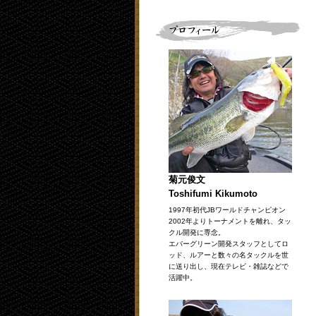
菊元俊文
Toshifumi Kikumoto
1997年初代JBワールドチャンピオン
2002年よりトーナメントを離れ、タッ
クル開発に専念。
エバーグリーン開発スタッフとしてロ
ッド、ルアーと数々の名タックルを世
に送り出し、現在テレビ・雑誌などで
活躍中。