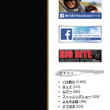
バス釣り
(3,903)
ロッド
(113)
ルアー
(483)
フィッシングショー
(318)
よもやま話
(195)
クワガタ
(215)