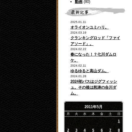
動画
(80)
2025.01.11
オライオンユミハリ。
2024.03.19
クランキングロッド「ファイ
アソード」。
2024.02.22
春になった！？七川ダムロ
ケ。
2024.02.11
ゆるゆると高山ダム。
2024.01.28
2024初バスはジグフィッシ
ュ。その後は怒涛の合川ダ
ム。
2011年5月
月
火
水
木
金
土
日
1
2
3
4
5
6
7
8