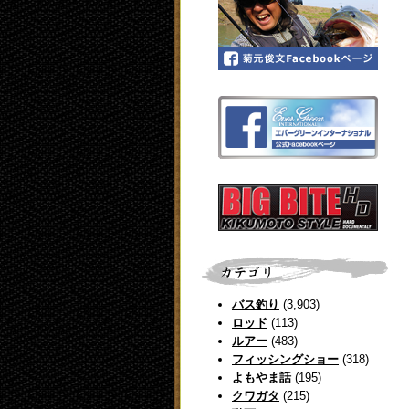
バス釣り
(3,903)
ロッド
(113)
ルアー
(483)
フィッシングショー
(318)
よもやま話
(195)
クワガタ
(215)