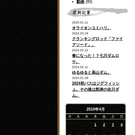
動画
(80)
2025.01.11
オライオンユミハリ。
2024.03.19
クランキングロッド「ファイ
アソード」。
2024.02.22
春になった！？七川ダムロ
ケ。
2024.02.11
ゆるゆると高山ダム。
2024.01.28
2024初バスはジグフィッシ
ュ。その後は怒涛の合川ダ
ム。
2010年4月
月
火
水
木
金
土
日
1
2
3
4