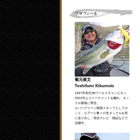
菊元俊文
Toshifumi Kikumoto
1997年初代JBワールドチャンピオン
2002年よりトーナメントを離れ、タッ
クル開発に専念。
エバーグリーン開発スタッフとしてロ
ッド、ルアーと数々の名タックルを世
に送り出し、現在テレビ・雑誌などで
活躍中。