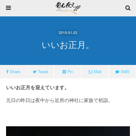
2019.01.02
いいお正月。
Share
Tweet
Pin
Mail
SMS
いいお正月を迎えています。
元日の昨日は夜中から近所の神社に家族で初詣。