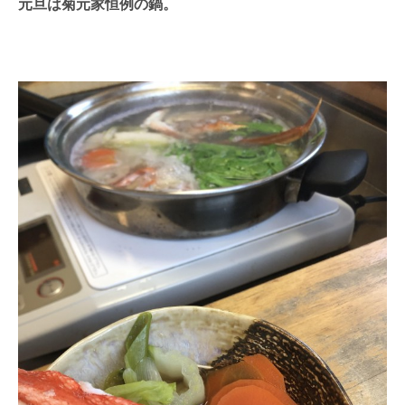
元旦は菊元家恒例の鍋。