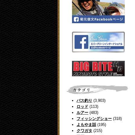
バス釣り
(3,903)
ロッド
(113)
ルアー
(483)
フィッシングショー
(318)
よもやま話
(195)
クワガタ
(215)