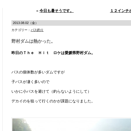
«
今日も暑そうです。
１２インチ
2013.08.02（金）
カテゴリー：
バス釣り
野村ダムは熱かった。
昨日のＴｈｅ Ｈｉｔ ロケは愛媛県野村ダム。
バスの個体数が多いダムですが
子バスが凄く多いので
いかに小バスを避けて（釣らないようにして）
デカイのを狙って行くのかが課題になりました。