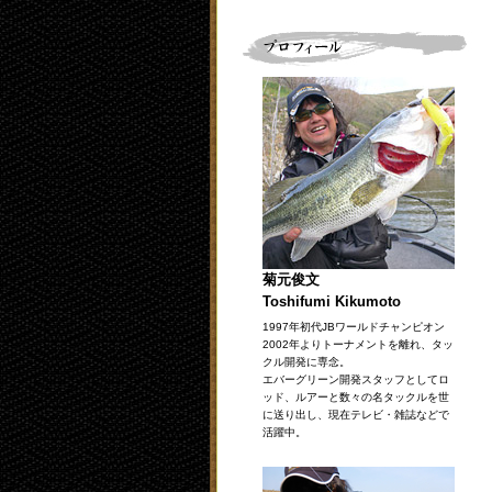
菊元俊文
Toshifumi Kikumoto
1997年初代JBワールドチャンピオン
2002年よりトーナメントを離れ、タッ
クル開発に専念。
エバーグリーン開発スタッフとしてロ
ッド、ルアーと数々の名タックルを世
に送り出し、現在テレビ・雑誌などで
活躍中。