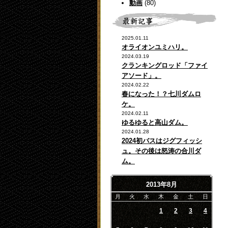
動画
(80)
2025.01.11
オライオンユミハリ。
2024.03.19
クランキングロッド「ファイ
アソード」。
2024.02.22
春になった！？七川ダムロ
ケ。
2024.02.11
ゆるゆると高山ダム。
2024.01.28
2024初バスはジグフィッシ
ュ。その後は怒涛の合川ダ
ム。
2013年8月
月
火
水
木
金
土
日
1
2
3
4