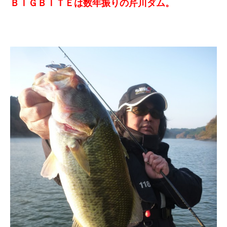
ＢＩＧＢＩＴＥは数年振りの芹川ダム。