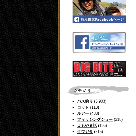
バス釣り
(3,903)
ロッド
(113)
ルアー
(483)
フィッシングショー
(318)
よもやま話
(195)
クワガタ
(215)