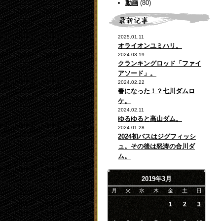
動画
(80)
2025.01.11
オライオンユミハリ。
2024.03.19
クランキングロッド「ファイ
アソード」。
2024.02.22
春になった！？七川ダムロ
ケ。
2024.02.11
ゆるゆると高山ダム。
2024.01.28
2024初バスはジグフィッシ
ュ。その後は怒涛の合川ダ
ム。
2019年3月
月
火
水
木
金
土
日
1
2
3