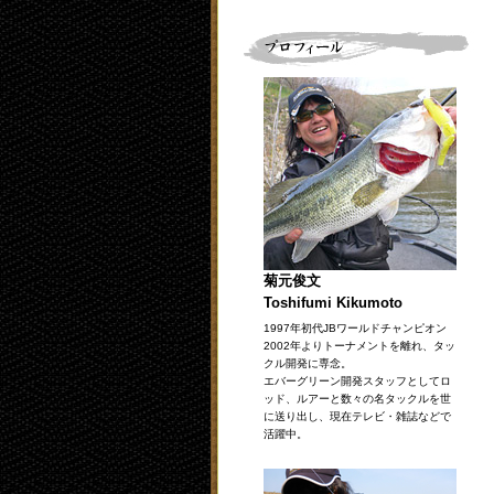
菊元俊文
Toshifumi Kikumoto
1997年初代JBワールドチャンピオン
2002年よりトーナメントを離れ、タッ
クル開発に専念。
エバーグリーン開発スタッフとしてロ
ッド、ルアーと数々の名タックルを世
に送り出し、現在テレビ・雑誌などで
活躍中。