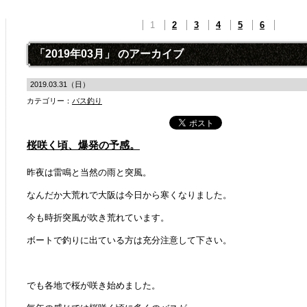
1
2
3
4
5
6
「2019年03月」 のアーカイブ
2019.03.31（日）
カテゴリー：
バス釣り
桜咲く頃、爆発の予感。
昨夜は雷鳴と当然の雨と突風。
なんだか大荒れで大阪は今日から寒くなりました。
今も時折突風が吹き荒れています。
ボートで釣りに出ている方は充分注意して下さい。
でも各地で桜が咲き始めました。