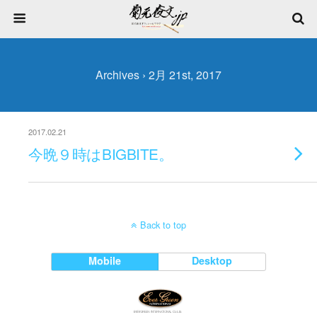
Archives › 2月 21st, 2017
2017.02.21
今晩９時はBIGBITE。
Back to top
Mobile
Desktop