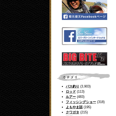
バス釣り
(3,903)
ロッド
(113)
ルアー
(483)
フィッシングショー
(318)
よもやま話
(195)
クワガタ
(215)