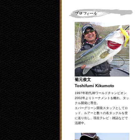
菊元俊文
Toshifumi Kikumoto
1997年初代JBワールドチャンピオン
2002年よりトーナメントを離れ、タッ
クル開発に専念。
エバーグリーン開発スタッフとしてロ
ッド、ルアーと数々の名タックルを世
に送り出し、現在テレビ・雑誌などで
活躍中。