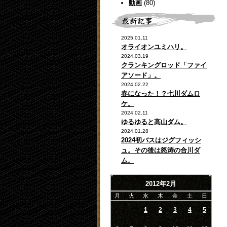
動画
(80)
2025.01.11
オライオンユミハリ。
2024.03.19
クランキングロッド「ファイ
アソード」。
2024.02.22
春になった！？七川ダムロ
ケ。
2024.02.11
ゆるゆると高山ダム。
2024.01.28
2024初バスはジグフィッシ
ュ。その後は怒涛の合川ダ
ム。
2012年2月
月
火
水
木
金
土
日
1
2
3
4
5