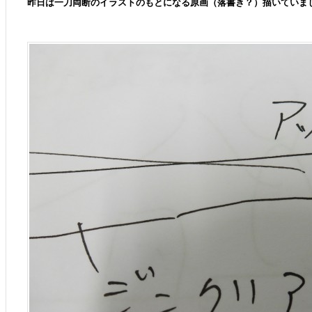
昨日は一刀両断のイラストのもとになる原画（落書き？）描いていま