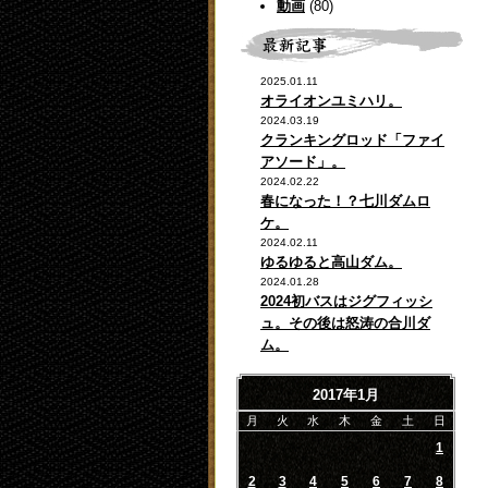
動画
(80)
2025.01.11
オライオンユミハリ。
2024.03.19
クランキングロッド「ファイ
アソード」。
2024.02.22
春になった！？七川ダムロ
ケ。
2024.02.11
ゆるゆると高山ダム。
2024.01.28
2024初バスはジグフィッシ
ュ。その後は怒涛の合川ダ
ム。
2017年1月
月
火
水
木
金
土
日
1
2
3
4
5
6
7
8