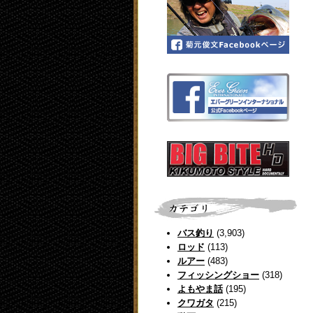
バス釣り
(3,903)
ロッド
(113)
ルアー
(483)
フィッシングショー
(318)
よもやま話
(195)
クワガタ
(215)