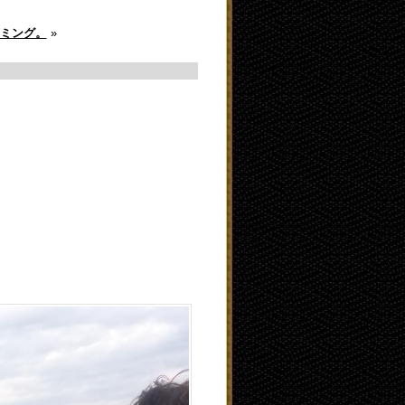
ミング。
»