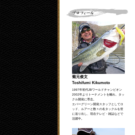
菊元俊文
Toshifumi Kikumoto
1997年初代JBワールドチャンピオン
2002年よりトーナメントを離れ、タッ
クル開発に専念。
エバーグリーン開発スタッフとしてロ
ッド、ルアーと数々の名タックルを世
に送り出し、現在テレビ・雑誌などで
活躍中。