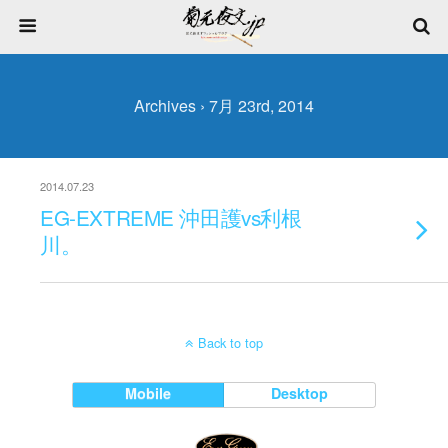
Archives › 7月 23rd, 2014
2014.07.23
EG-EXTREME 沖田護vs利根
川。
Back to top
Mobile
Desktop