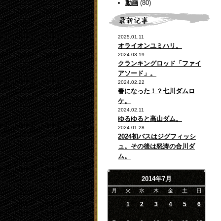
動画
(80)
2025.01.11
オライオンユミハリ。
2024.03.19
クランキングロッド「ファイ
アソード」。
2024.02.22
春になった！？七川ダムロ
ケ。
2024.02.11
ゆるゆると高山ダム。
2024.01.28
2024初バスはジグフィッシ
ュ。その後は怒涛の合川ダ
ム。
2014年7月
月
火
水
木
金
土
日
1
2
3
4
5
6