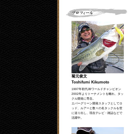
菊元俊文
Toshifumi Kikumoto
1997年初代JBワールドチャンピオン
2002年よりトーナメントを離れ、タッ
クル開発に専念。
エバーグリーン開発スタッフとしてロ
ッド、ルアーと数々の名タックルを世
に送り出し、現在テレビ・雑誌などで
活躍中。