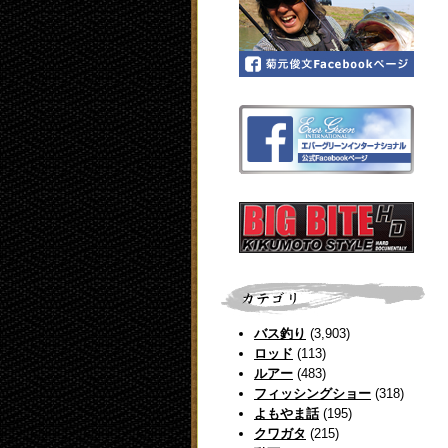
バス釣り
(3,903)
ロッド
(113)
ルアー
(483)
フィッシングショー
(318)
よもやま話
(195)
クワガタ
(215)