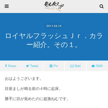
2011.04.14
ロイヤルフラッシュＪｒ．カラ
ー紹介。その１。
Share
Tweet
Pin
Mail
SMS
おはようございます。
目覚ましが鳴る前の４時に起床。
勝手に目が覚めたのに超激ねむです。