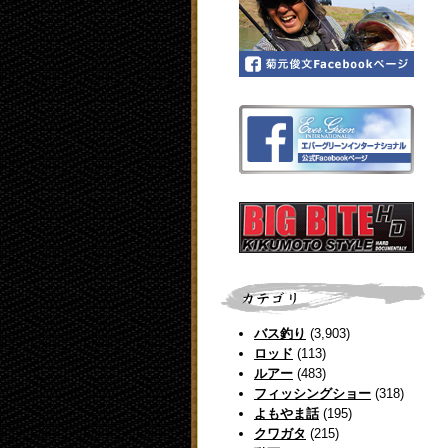
バス釣り
(3,903)
ロッド
(113)
ルアー
(483)
フィッシングショー
(318)
よもやま話
(195)
クワガタ
(215)