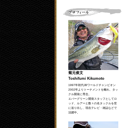
菊元俊文
Toshifumi Kikumoto
1997年初代JBワールドチャンピオン
2002年よりトーナメントを離れ、タッ
クル開発に専念。
エバーグリーン開発スタッフとしてロ
ッド、ルアーと数々の名タックルを世
に送り出し、現在テレビ・雑誌などで
活躍中。