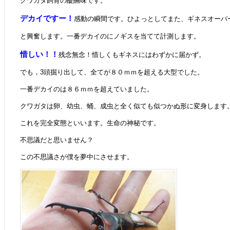
クワガタ飼育の醍醐味です。
デカイですー！
感動の瞬間です。ひよっとしてまた、ギネスオーバ
と興奮します。一番デカイのにノギスを当てて計測します。
惜しい！！
残念無念！惜しくもギネスにはわずかに届かず。
でも，3頭掘り出して、全てが８０ｍｍを超える大型でした。
一番デカイのは８６ｍｍを超えていました。
クワガタは卵、幼虫、蛹、成虫と全く似ても似つかぬ形に変身します
これを完全変態といいます。生命の神秘です。
不思議だと思いません？
この不思議さが僕を夢中にさせます。