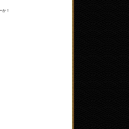
ーか！
。