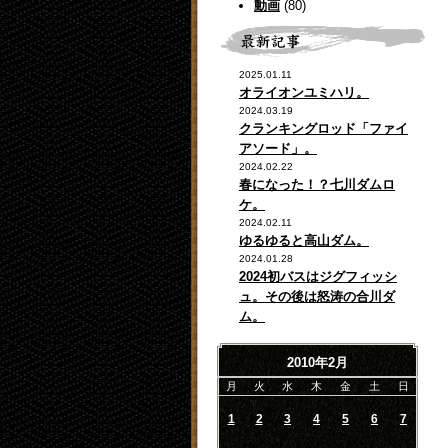
動画
(80)
2025.01.11
オライオンユミハリ。
2024.03.19
クランキングロッド「ファイ
アソード」。
2024.02.22
春になった！？七川ダムロ
ケ。
2024.02.11
ゆるゆると高山ダム。
2024.01.28
2024初バスはジグフィッシ
ュ。その後は怒涛の合川ダ
ム。
2010年2月
月
火
水
木
金
土
日
1
2
3
4
5
6
7