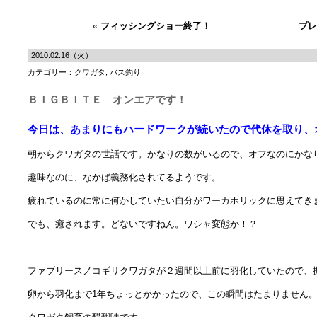
«
フィッシングショー終了！
プレ
2010.02.16（火）
カテゴリー：
クワガタ
,
バス釣り
ＢＩＧＢＩＴＥ オンエアです！
今日は、
あまりにもハードワークが続いたので代休を取り、
朝からクワガタの世話です。かなりの数がいるので、オフなのにかな
趣味なのに、なかば義務化されてるようです。
疲れているのに常に何かしていたい自分がワーカホリックに思えてき
でも、癒されます。どないですねん。ワシャ変態か！？
ファブリースノコギリクワガタが２週間以上前に羽化していたので、
卵から羽化まで1年ちょっとかかったので、この瞬間はたまりません