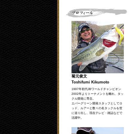
菊元俊文
Toshifumi Kikumoto
1997年初代JBワールドチャンピオン
2002年よりトーナメントを離れ、タッ
クル開発に専念。
エバーグリーン開発スタッフとしてロ
ッド、ルアーと数々の名タックルを世
に送り出し、現在テレビ・雑誌などで
活躍中。