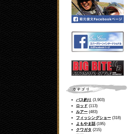
バス釣り
(3,903)
ロッド
(113)
ルアー
(483)
フィッシングショー
(318)
よもやま話
(195)
クワガタ
(215)