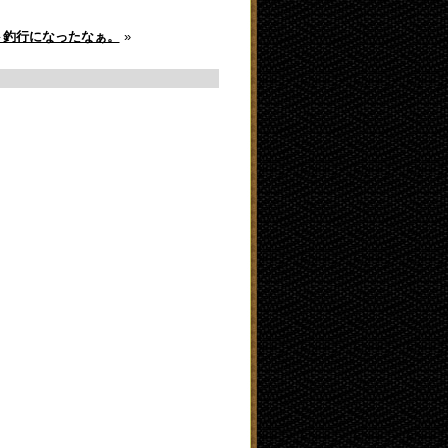
ト釣行になったなぁ。
»