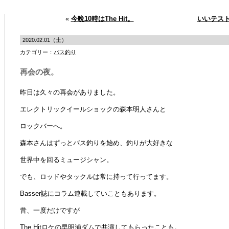
«
今晩10時はThe Hit。
いいテス
2020.02.01（土）
カテゴリー：
バス釣り
再会の夜。
昨日は久々の再会がありました。
エレクトリックイールショックの森本明人さんと
ロックバーへ。
森本さんはずっとバス釣りを始め、釣りが大好きな
世界中を回るミュージシャン。
でも、ロッドやタックルは常に持って行ってます。
Basser誌にコラム連載していこともあります。
昔、一度だけですが
The Hitロケの早明浦ダムで共演してもらったことも。