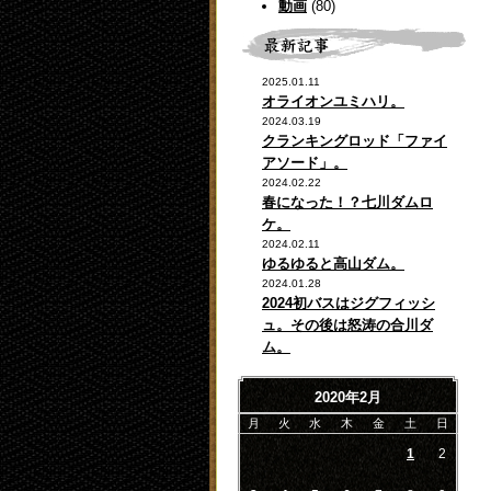
動画
(80)
2025.01.11
オライオンユミハリ。
2024.03.19
クランキングロッド「ファイ
アソード」。
2024.02.22
春になった！？七川ダムロ
ケ。
2024.02.11
ゆるゆると高山ダム。
2024.01.28
2024初バスはジグフィッシ
ュ。その後は怒涛の合川ダ
ム。
2020年2月
月
火
水
木
金
土
日
1
2