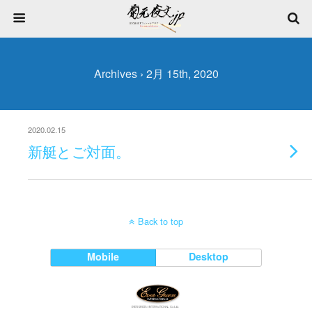
Archives › 2月 15th, 2020
2020.02.15
新艇とご対面。
Back to top
Mobile
Desktop