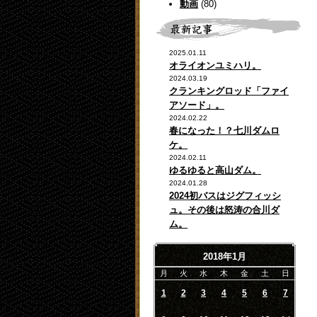
動画
(80)
2025.01.11
オライオンユミハリ。
2024.03.19
クランキングロッド「ファイ
アソード」。
2024.02.22
春になった！？七川ダムロ
ケ。
2024.02.11
ゆるゆると高山ダム。
2024.01.28
2024初バスはジグフィッシ
ュ。その後は怒涛の合川ダ
ム。
2018年1月
月
火
水
木
金
土
日
1
2
3
4
5
6
7