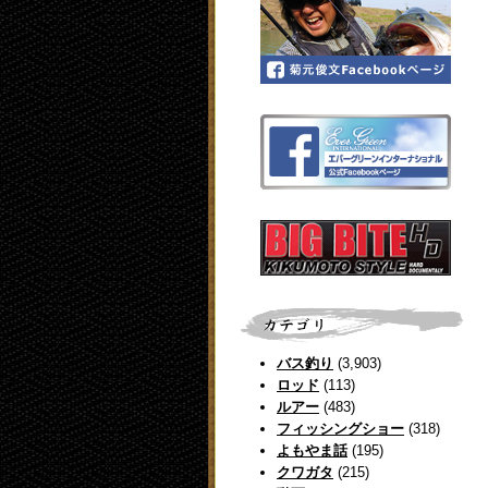
バス釣り
(3,903)
ロッド
(113)
ルアー
(483)
フィッシングショー
(318)
よもやま話
(195)
クワガタ
(215)