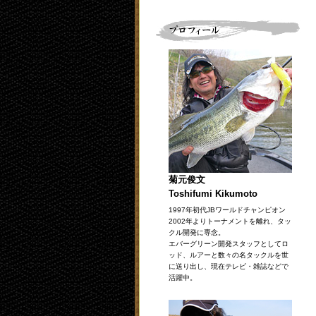
菊元俊文
Toshifumi Kikumoto
1997年初代JBワールドチャンピオン
2002年よりトーナメントを離れ、タッ
クル開発に専念。
エバーグリーン開発スタッフとしてロ
ッド、ルアーと数々の名タックルを世
に送り出し、現在テレビ・雑誌などで
活躍中。