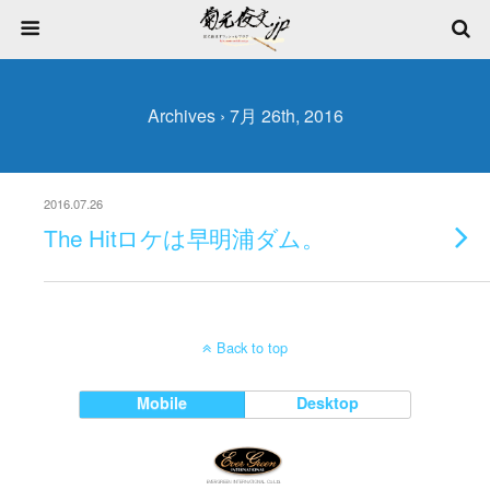
Archives › 7月 26th, 2016
2016.07.26
The Hitロケは早明浦ダム。
Back to top
Mobile
Desktop