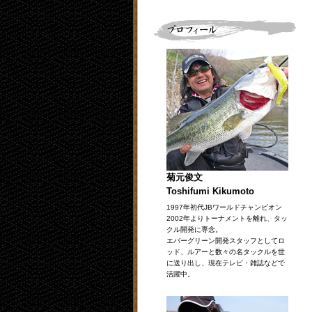
菊元俊文
Toshifumi Kikumoto
1997年初代JBワールドチャンピオン
2002年よりトーナメントを離れ、タッ
クル開発に専念。
エバーグリーン開発スタッフとしてロ
ッド、ルアーと数々の名タックルを世
に送り出し、現在テレビ・雑誌などで
活躍中。