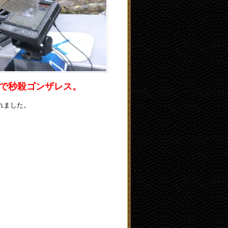
ンチで秒殺ゴンザレス。
れました。
。