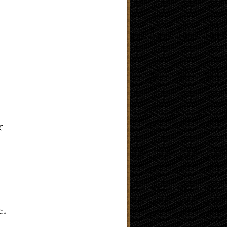
、
て
。
た。