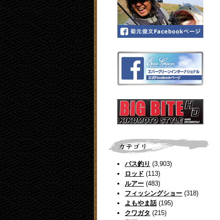
バス釣り
(3,903)
ロッド
(113)
ルアー
(483)
フィッシングショー
(318)
よもやま話
(195)
クワガタ
(215)