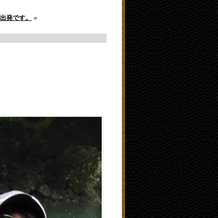
出発です。
»