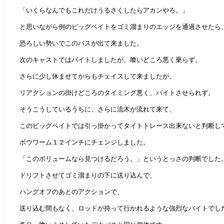
「いくらなんでもこれだけうるさくしたらアカンやろ。」
と思いながら例のビッグベイトをゴミ溜まりのエッジを通過させたら
恐ろしい勢いでこのバスが出て来ました。
次のキャストではバイトしましたが、喰いどころ悪く乗らず。
さらに少し休ませてからもチェイスして来ましたが、
リアクションの掛けどころのタイミング悪く、バイトさせられず。
そうこうしているうちに、さらに流木が流れて来て、
このビッグベイトでは引っ掛かってタイトトレース出来ないと判断し
ボウワーム１２インチにチェンジしました。
「このボリュームなら見つけるだろう。」というとっさの判断でした
ドリフトさせてゴミ溜まりの下に送り込んで、
ハングオフのあとのアクションで、
送り込む間もなく、ロッドが持って行かれるような強烈なバイトでし