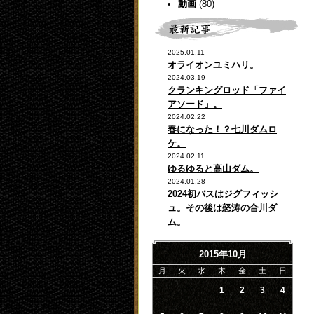
動画
(80)
2025.01.11
オライオンユミハリ。
2024.03.19
クランキングロッド「ファイ
アソード」。
2024.02.22
春になった！？七川ダムロ
ケ。
2024.02.11
ゆるゆると高山ダム。
2024.01.28
2024初バスはジグフィッシ
ュ。その後は怒涛の合川ダ
ム。
2015年10月
月
火
水
木
金
土
日
1
2
3
4