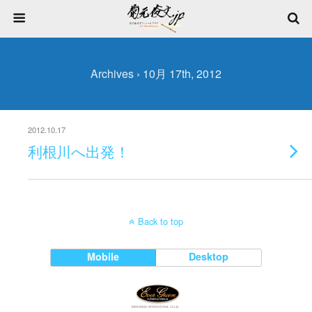
Archives › 10月 17th, 2012
2012.10.17
利根川へ出発！
Back to top
Mobile
Desktop