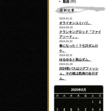
動画
(80)
2025.01.11
オライオンユミハリ。
2024.03.19
クランキングロッド「ファイ
アソード」。
2024.02.22
春になった！？七川ダムロ
ケ。
2024.02.11
ゆるゆると高山ダム。
2024.01.28
2024初バスはジグフィッシ
ュ。その後は怒涛の合川ダ
ム。
2020年8月
月
火
水
木
金
土
日
1
2
3
4
5
6
7
8
9