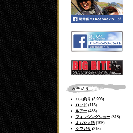
バス釣り
(3,903)
ロッド
(113)
ルアー
(483)
フィッシングショー
(318)
よもやま話
(195)
クワガタ
(215)