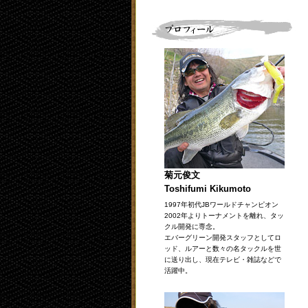
菊元俊文
Toshifumi Kikumoto
1997年初代JBワールドチャンピオン
2002年よりトーナメントを離れ、タッ
クル開発に専念。
エバーグリーン開発スタッフとしてロ
ッド、ルアーと数々の名タックルを世
に送り出し、現在テレビ・雑誌などで
活躍中。