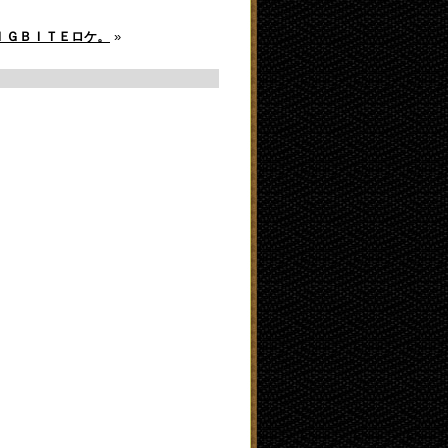
ＩＧＢＩＴＥロケ。
»