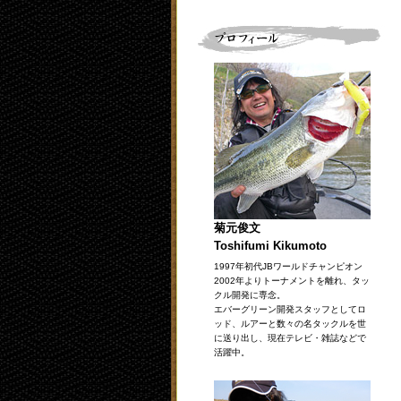
菊元俊文
Toshifumi Kikumoto
1997年初代JBワールドチャンピオン
2002年よりトーナメントを離れ、タッ
クル開発に専念。
エバーグリーン開発スタッフとしてロ
ッド、ルアーと数々の名タックルを世
に送り出し、現在テレビ・雑誌などで
活躍中。