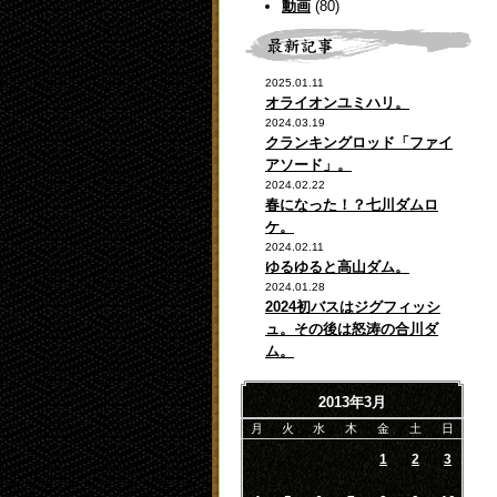
動画
(80)
2025.01.11
オライオンユミハリ。
2024.03.19
クランキングロッド「ファイ
アソード」。
2024.02.22
春になった！？七川ダムロ
ケ。
2024.02.11
ゆるゆると高山ダム。
2024.01.28
2024初バスはジグフィッシ
ュ。その後は怒涛の合川ダ
ム。
2013年3月
月
火
水
木
金
土
日
1
2
3