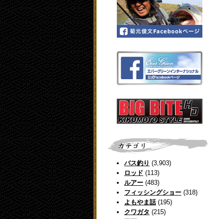
バス釣り
(3,903)
ロッド
(113)
ルアー
(483)
フィッシングショー
(318)
よもやま話
(195)
クワガタ
(215)