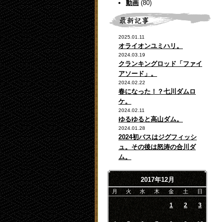
動画
(80)
2025.01.11
オライオンユミハリ。
2024.03.19
クランキングロッド「ファイ
アソード」。
2024.02.22
春になった！？七川ダムロ
ケ。
2024.02.11
ゆるゆると高山ダム。
2024.01.28
2024初バスはジグフィッシ
ュ。その後は怒涛の合川ダ
ム。
2017年12月
月
火
水
木
金
土
日
1
2
3