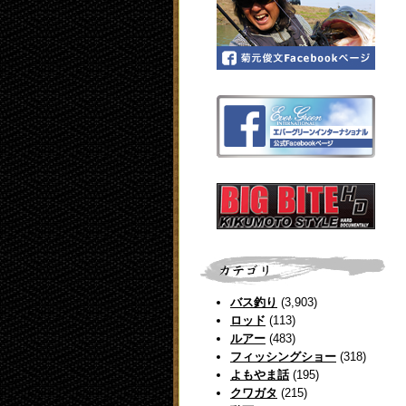
バス釣り
(3,903)
ロッド
(113)
ルアー
(483)
フィッシングショー
(318)
よもやま話
(195)
クワガタ
(215)