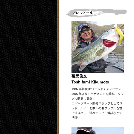
菊元俊文
Toshifumi Kikumoto
1997年初代JBワールドチャンピオン
2002年よりトーナメントを離れ、タッ
クル開発に専念。
エバーグリーン開発スタッフとしてロ
ッド、ルアーと数々の名タックルを世
に送り出し、現在テレビ・雑誌などで
活躍中。