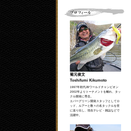
菊元俊文
Toshifumi Kikumoto
1997年初代JBワールドチャンピオン
2002年よりトーナメントを離れ、タッ
クル開発に専念。
エバーグリーン開発スタッフとしてロ
ッド、ルアーと数々の名タックルを世
に送り出し、現在テレビ・雑誌などで
活躍中。