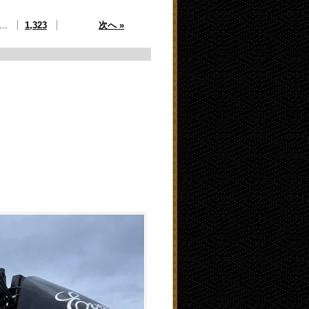
…
1,323
次へ »