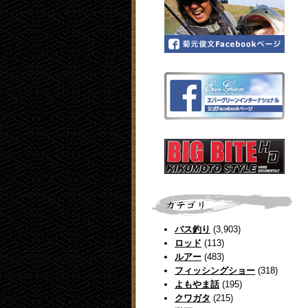
バス釣り
(3,903)
ロッド
(113)
ルアー
(483)
フィッシングショー
(318)
よもやま話
(195)
クワガタ
(215)