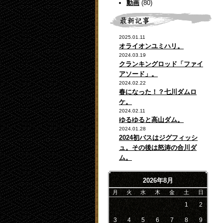
動画
(80)
2025.01.11
オライオンユミハリ。
2024.03.19
クランキングロッド「ファイ
アソード」。
2024.02.22
春になった！？七川ダムロ
ケ。
2024.02.11
ゆるゆると高山ダム。
2024.01.28
2024初バスはジグフィッシ
ュ。その後は怒涛の合川ダ
ム。
2026年8月
月
火
水
木
金
土
日
1
2
3
4
5
6
7
8
9