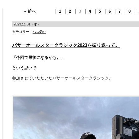
« 前へ
1
2
3
4
5
6
7
8
2023.11.01（水）
カテゴリー：
バス釣り
バサーオールスタークラシック2023を振り返って。
「今回で最後になるかも。」
という思いで
参加させていただいたバサーオールスタークラシック。