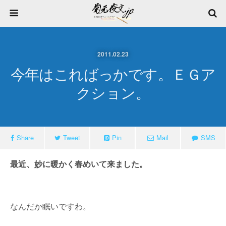
2011.02.23
今年はこればっかです。ＥＧア
クション。
Share
Tweet
Pin
Mail
SMS
最近、妙に暖かく春めいて来ました。
なんだか眠いですわ。