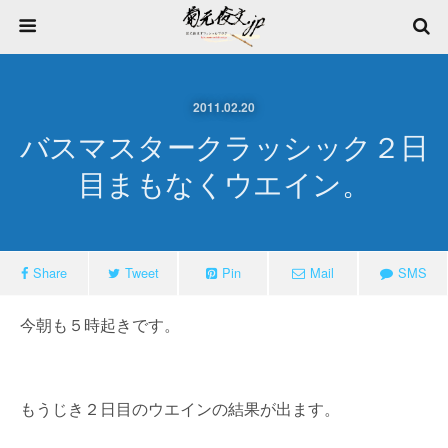
2011.02.20
バスマスタークラッシック２日
目まもなくウエイン。
Share
Tweet
Pin
Mail
SMS
今朝も５時起きです。
もうじき２日目のウエインの結果が出ます。