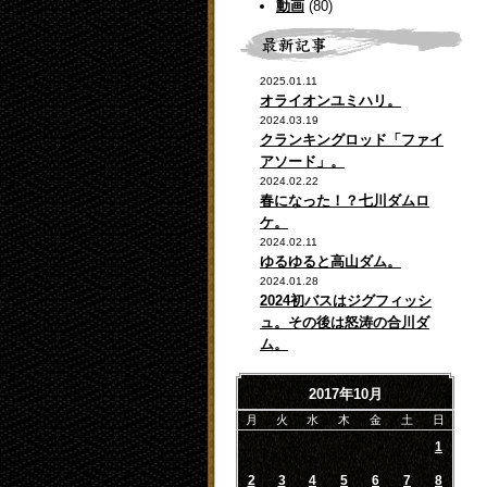
動画
(80)
2025.01.11
オライオンユミハリ。
2024.03.19
クランキングロッド「ファイ
アソード」。
2024.02.22
春になった！？七川ダムロ
ケ。
2024.02.11
ゆるゆると高山ダム。
2024.01.28
2024初バスはジグフィッシ
ュ。その後は怒涛の合川ダ
ム。
2017年10月
月
火
水
木
金
土
日
1
2
3
4
5
6
7
8