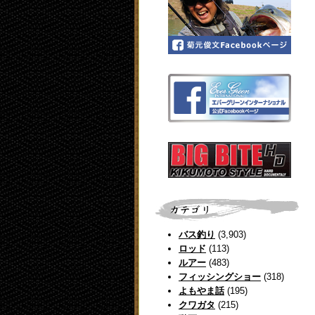
バス釣り
(3,903)
ロッド
(113)
ルアー
(483)
フィッシングショー
(318)
よもやま話
(195)
クワガタ
(215)