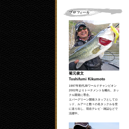
菊元俊文
Toshifumi Kikumoto
1997年初代JBワールドチャンピオン
2002年よりトーナメントを離れ、タッ
クル開発に専念。
エバーグリーン開発スタッフとしてロ
ッド、ルアーと数々の名タックルを世
に送り出し、現在テレビ・雑誌などで
活躍中。