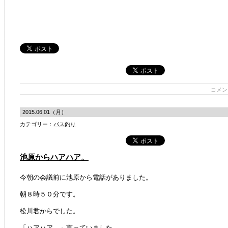
コメン
2015.06.01（月）
カテゴリー：
バス釣り
池原からハアハア。
今朝の会議前に池原から電話がありました。
朝８時５０分です。
松川君からでした。
「ハアハア。」言っていました。