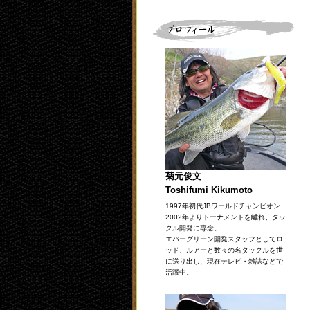
菊元俊文
Toshifumi Kikumoto
1997年初代JBワールドチャンピオン
2002年よりトーナメントを離れ、タッ
クル開発に専念。
エバーグリーン開発スタッフとしてロ
ッド、ルアーと数々の名タックルを世
に送り出し、現在テレビ・雑誌などで
活躍中。