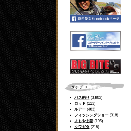
バス釣り
(3,903)
ロッド
(113)
ルアー
(483)
フィッシングショー
(318)
よもやま話
(195)
クワガタ
(215)