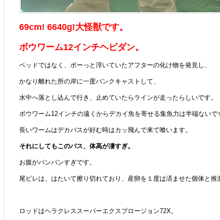
69cm! 6640g!大怪獣です。
ボウワーム12インチヘビダン。
ベッドではなく、ボーっと浮いていたアフターの化け物を発見し、
かなり離れた所の岸に一度バンクキャストして、
水中へ落とし込んで行き、止めていたらラインが走ったらしいです。
ボウワーム12インチの遠くからデカイ魚を寄せる集魚力は半端ないで
長いワームはデカバスが好む時はカッ飛んで来て喰います。
それにしてもこのバス、体高が凄すぎ。
お腹がパンパンすぎです。
尾ビレは、はたいて擦り切れており、産卵を１度は済ませた個体と推
ロッドはヘラクレススーパーエクスプロージョン72X。