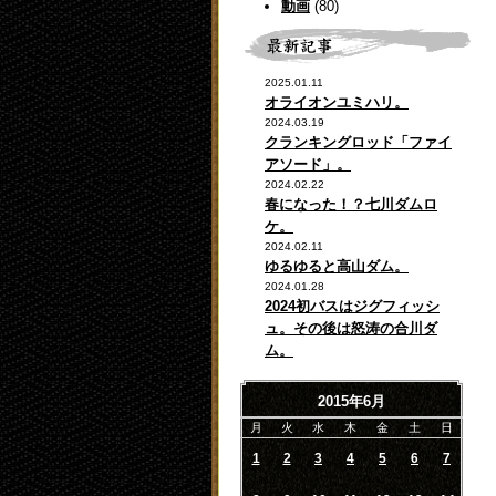
動画
(80)
2025.01.11
オライオンユミハリ。
2024.03.19
クランキングロッド「ファイ
アソード」。
2024.02.22
春になった！？七川ダムロ
ケ。
2024.02.11
ゆるゆると高山ダム。
2024.01.28
2024初バスはジグフィッシ
ュ。その後は怒涛の合川ダ
ム。
2015年6月
月
火
水
木
金
土
日
1
2
3
4
5
6
7