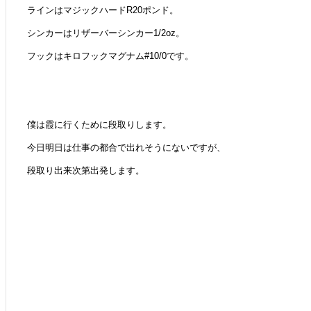
ラインはマジックハードR20ポンド。
シンカーはリザーバーシンカー1/2oz。
フックはキロフックマグナム#10/0です。
僕は霞に行くために段取りします。
今日明日は仕事の都合で出れそうにないですが、
段取り出来次第出発します。