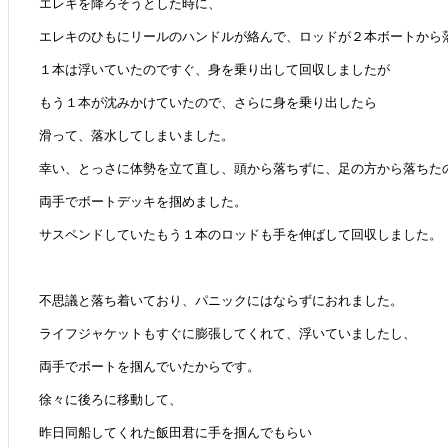
エレキを降ろそうとした時に、
エレキのひもにリールのハンドルが絡んで、ロッドが２本ボートから
１本は浮いていたのですぐ、身を乗り出して回収しましたが
もう１本が沈みかけていたので、さらに身を乗り出したら
滑って、落水してしまいました。
幸い、とっさに体勢を立て直し、頭から落ちずに、足の方から落ちた
両手でボートデッキを掴めました。
サスペンドしていたもう１本のロッドも手を伸ばして回収しました。
不思議と落ち着いており、パニックにはならずにおれました。
ライフジャケットもすぐに膨張してくれて、浮いていましたし、
両手でボートを掴んでいたからです。
徐々に後ろに移動して、
昨日同船してくれた飯田君に手を掴んでもらい