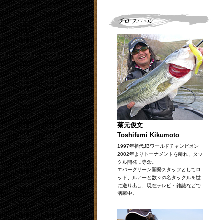
菊元俊文
Toshifumi Kikumoto
1997年初代JBワールドチャンピオン
2002年よりトーナメントを離れ、タッ
クル開発に専念。
エバーグリーン開発スタッフとしてロ
ッド、ルアーと数々の名タックルを世
に送り出し、現在テレビ・雑誌などで
活躍中。