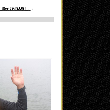
５０最終決戦旧吉野川。
»