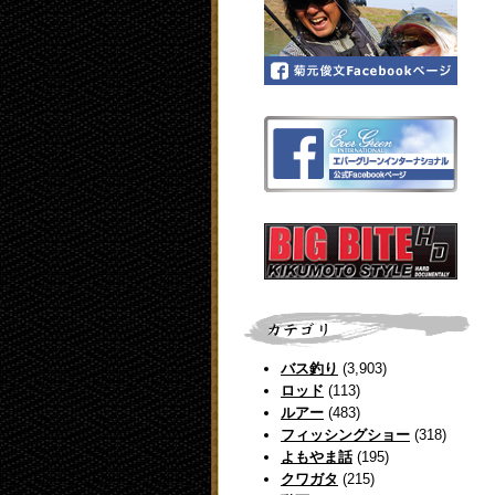
バス釣り
(3,903)
ロッド
(113)
ルアー
(483)
フィッシングショー
(318)
よもやま話
(195)
クワガタ
(215)